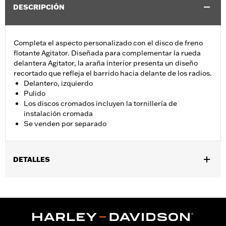
DESCRIPCIÓN
Completa el aspecto personalizado con el disco de freno
flotante Agitator. Diseñada para complementar la rueda
delantera Agitator, la araña interior presenta un diseño
recortado que refleja el barrido hacia delante de los radios.
Delantero, izquierdo
Pulido
Los discos cromados incluyen la tornillería de
instalación cromada
Se venden por separado
DETALLES
Se adapta a los modelos Touring 2009 a 2025 con rin delantero
Agitator Custom (excepto los modelos CVO, los modelos FLHX y
FLTRX 2024 y posteriores, y los modelos FLHXU 2025 y
posteriores).
Installation Instructions