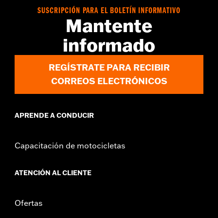
vinRequerido:
false
SUSCRIPCIÓN PARA EL BOLETÍN INFORMATIVO
Mantente
GARANTÍA:
1 year limited warranty – Go to
www.h-
d.com/warranty
for full details
informado
REGÍSTRATE PARA RECIBIR
CORREOS ELECTRÓNICOS
APRENDE A CONDUCIR
Capacitación de motocicletas
ATENCIÓN AL CLIENTE
Ofertas