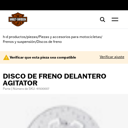
web accessibility
h-d productos
piezas
Piezas y accesorios para motocicletas
/
/
/
Frenos y suspensión
Discos de freno
/
Verificar ajuste
Verificar que esta pieza sea compatible
DISCO DE FRENO DELANTERO
AGITATOR
Parte | Número de SKU: 41500007