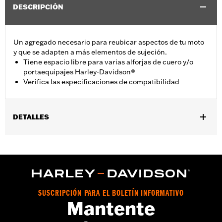
DESCRIPCIÓN
Un agregado necesario para reubicar aspectos de tu moto
y que se adapten a más elementos de sujeción.
Tiene espacio libre para varias alforjas de cuero y/o
portaequipajes Harley-Davidson®
Verifica las especificaciones de compatibilidad
DETALLES
Necesario para instalar la placa lateral desmontable N/P 53810-
00 o 53857-00 en los modelos '02-'90119-00, 91537-00, 90114-00
FLSTF, FXST, FXSTS y FXSTB cuando están equipados con las
alforjas N/P 92000-00A, 90320-00A, 90130-00A, 91536-00 o
91536-00.
Installation Instructions
SUSCRIPCIÓN PARA EL BOLETÍN INFORMATIVO
Mantente
vinRequerido:
false
GARANTÍA:
1 año de garantía limitada – Consulta
www.h-