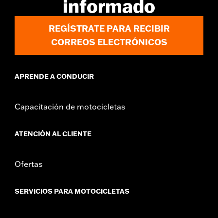
informado
d.com/warranty
para más información
REGÍSTRATE PARA RECIBIR
CORREOS ELECTRÓNICOS
APRENDE A CONDUCIR
Capacitación de motocicletas
ATENCIÓN AL CLIENTE
Ofertas
SERVICIOS PARA MOTOCICLETAS