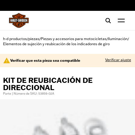
web accessibility
h-d productos
piezas
Piezas y accesorios para motocicletas
Iluminación
/
/
/
/
Elementos de sujeción y reubicación de los indicadores de giro
Verificar ajuste
Verificar que esta pieza sea compatible
KIT DE REUBICACIÓN DE
DIRECCIONAL
Parte | Número de SKU: 53859-02A