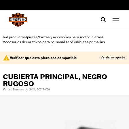
web accessibility
h-d productos
piezas
Piezas y accesorios para motocicletas
/
/
/
Accesorios decorativos para personalizar
Cubiertas primarias
/
Verificar ajuste
Verificar que esta pieza sea compatible
CUBIERTA PRINCIPAL, NEGRO
RUGOSO
Parte | Número de SKU: 60717-07A