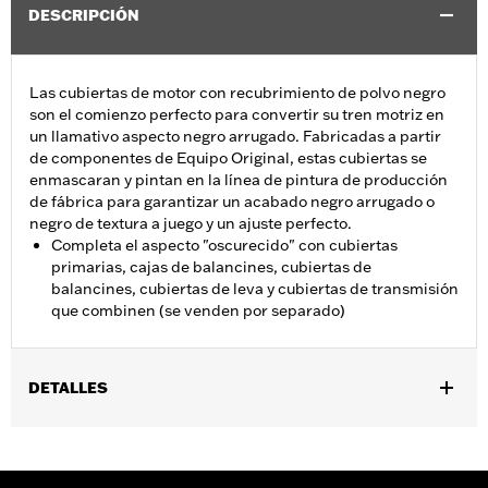
DESCRIPCIÓN
Las cubiertas de motor con recubrimiento de polvo negro
son el comienzo perfecto para convertir su tren motriz en
un llamativo aspecto negro arrugado. Fabricadas a partir
de componentes de Equipo Original, estas cubiertas se
enmascaran y pintan en la línea de pintura de producción
de fábrica para garantizar un acabado negro arrugado o
negro de textura a juego y un ajuste perfecto.
Completa el aspecto "oscurecido" con cubiertas
primarias, cajas de balancines, cubiertas de
balancines, cubiertas de leva y cubiertas de transmisión
que combinen (se venden por separado)
DETALLES
Se adapta a los modelos '06-'17 Dyna® con mandos delanteros y
a los modelos '07-'17 Softail®.
vinRequerido:
false