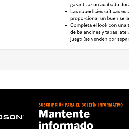
garantizar un acabado dur
Las superficies críticas e
proporcionar un buen sella
Completa el look con una t
de balancines y tapas later
juego (se venden por sepa
pto FLTRXRRSE 2025 y posteriores) y Trike 2017 y posterior
Go to
www.h-d.com/warranty
for full details
e covers may require purchase of new gaskets. See dealer f
SUSCRIPCIÓN PARA EL BOLETÍN INFORMATIVO
Mantente
informado