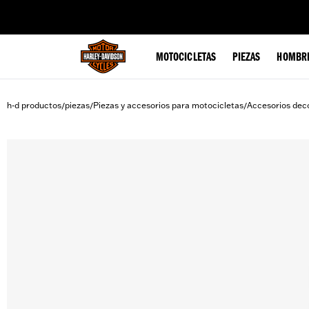
web accessibility
MOTOCICLETAS
PIEZAS
HOMBR
h-d productos
piezas
Piezas y accesorios para motocicletas
Accesorios deco
/
/
/