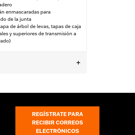
adero
stán enmascaradas para
do de la junta
apa de árbol de levas, tapas de caja
ales y superiores de transmisión a
rado)
es.
or information.
REGÍSTRATE PARA
RECIBIR CORREOS
ELECTRÓNICOS