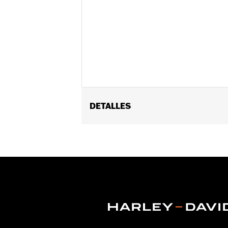
DETALLES
Se adapta a los modelos Touring (exce
vinRequerido:
false
GARANTÍA:
1 year limited warranty – 
NOTES:
Removing and installing engin