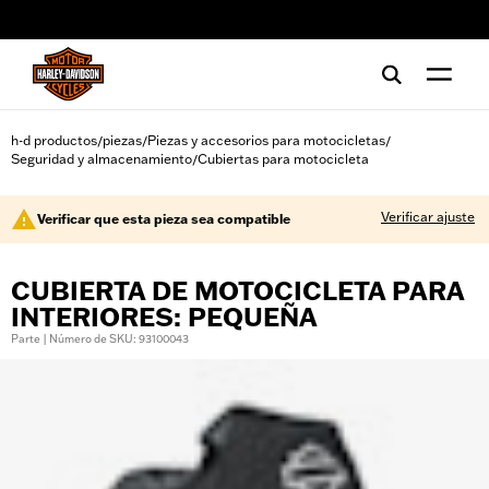
web accessibility
h-d productos
piezas
Piezas y accesorios para motocicletas
/
/
/
Seguridad y almacenamiento
Cubiertas para motocicleta
/
Verificar ajuste
Verificar que esta pieza sea compatible
CUBIERTA DE MOTOCICLETA PARA
INTERIORES: PEQUEÑA
Parte | Número de SKU: 93100043