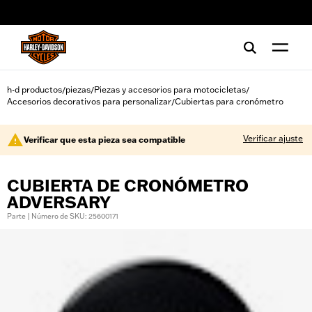
web accessibility
h-d productos
piezas
Piezas y accesorios para motocicletas
/
/
/
Accesorios decorativos para personalizar
Cubiertas para cronómetro
/
Verificar ajuste
Verificar que esta pieza sea compatible
CUBIERTA DE CRONÓMETRO
ADVERSARY
Parte | Número de SKU: 25600171