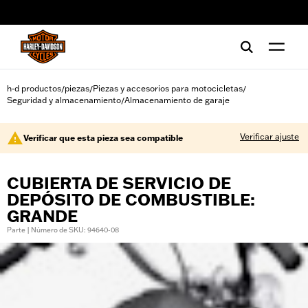
web accessibility
h-d productos
piezas
Piezas y accesorios para motocicletas
/
/
/
Seguridad y almacenamiento
Almacenamiento de garaje
/
Verificar ajuste
Verificar que esta pieza sea compatible
CUBIERTA DE SERVICIO DE
DEPÓSITO DE COMBUSTIBLE:
GRANDE
Parte | Número de SKU: 94640-08