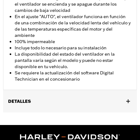
el ventilador se encienda y se apague durante los
cambios de baja velocidad
En el ajuste "AUTO", el ventilador funciona en función
de una combinación de la velocidad lenta del vehículo y
de las temperaturas específicas del motor y del
ambiente
100% impermeable
Incluye todo lo necesario para su instalación
La disponibilidad del estado del ventilador en la
pantalla varía según el modelo y puede no estar
disponible en tu vehículo.
Se requiere la actualización del software Digital
Technician en el concesionario
DETALLES
Se adapta a modelos FLHR, FLHRC, FLHRXS, FLHP y FLRT
2017 a 2025. No se adapta a la cubierta del extremo del arranque
N/P 31400088 y 31400090. Las configuraciones de FLHRC
Brazil y FLHP (todas las regiones) requieren la compra por