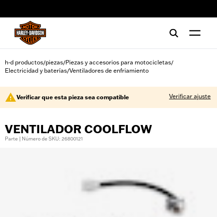
web accessibility
h-d productos
piezas
Piezas y accesorios para motocicletas
/
/
/
Electricidad y baterías
Ventiladores de enfriamiento
/
Verificar ajuste
Verificar que esta pieza sea compatible
VENTILADOR COOLFLOW
Parte | Número de SKU: 26800121