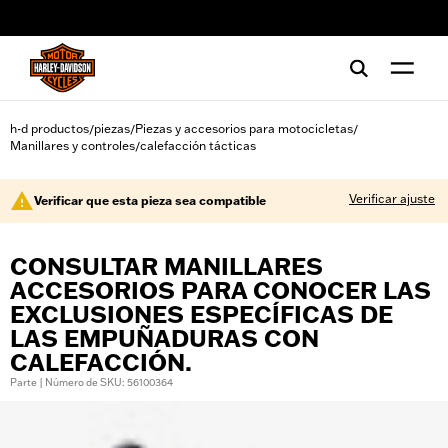
web accessibility
h-d productos
piezas
Piezas y accesorios para motocicletas
/
/
/
Manillares y controles
calefacción tácticas
/
Verificar ajuste
Verificar que esta pieza sea compatible
CONSULTAR MANILLARES
ACCESORIOS PARA CONOCER LAS
EXCLUSIONES ESPECÍFICAS DE
LAS EMPUÑADURAS CON
CALEFACCIÓN.
Parte | Número de SKU: 56100364