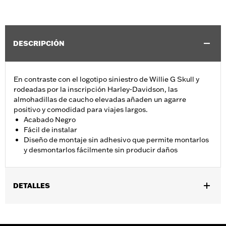
DESCRIPCIÓN
En contraste con el logotipo siniestro de Willie G Skull y
rodeadas por la inscripción Harley-Davidson, las
almohadillas de caucho elevadas añaden un agarre
positivo y comodidad para viajes largos.
Acabado Negro
Fácil de instalar
Diseño de montaje sin adhesivo que permite montarlos
y desmontarlos fácilmente sin producir daños
DETALLES
Se adapta a modelos VRSC™2002-2017, modelos XL 1996 y
posteriores, modelos XR 2008-2013, modelos Dyna® 1991-2017