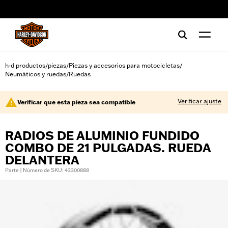
web accessibility
h-d productos
piezas
Piezas y accesorios para motocicletas
/
/
/
Neumáticos y ruedas
Ruedas
/
Verificar ajuste
Verificar que esta pieza sea compatible
RADIOS DE ALUMINIO FUNDIDO
COMBO DE 21 PULGADAS. RUEDA
DELANTERA
Parte | Número de SKU: 43300888