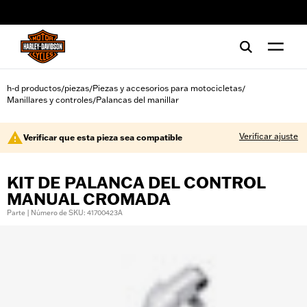
web accessibility
h-d productos
piezas
Piezas y accesorios para motocicletas
/
/
/
Manillares y controles
Palancas del manillar
/
Verificar ajuste
Verificar que esta pieza sea compatible
KIT DE PALANCA DEL CONTROL
MANUAL CROMADA
Parte | Número de SKU: 41700423A