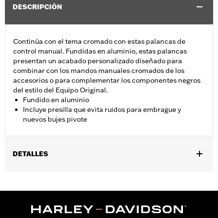
DESCRIPCIÓN
Continúa con el tema cromado con estas palancas de
control manual. Fundidas en aluminio, estas palancas
presentan un acabado personalizado diseñado para
combinar con los mandos manuales cromados de los
accesorios o para complementar los componentes negros
del estilo del Equipo Original.
Fundido en aluminio
Incluye presilla que evita ruidos para embrague y
nuevos bujes pivote
DETALLES
Se adapta a los modelos Trike 2017 a 2018.
Installation Instructions
vinRequerido:
false
GARANTÍA:
1 año de garantía limitada – Consulta
www.h-