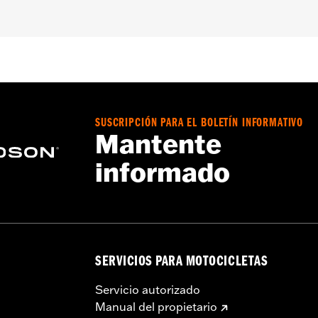
 '96-'03 XL, '96-'05 Dyna® y Softail® y '96-'04 Touring.
a – Consulta
www.h-d.com/warranty
para más información
SUSCRIPCIÓN PARA EL BOLETÍN INFORMATIVO
Mantente
informado
SERVICIOS PARA MOTOCICLETAS
Servicio autorizado
Manual del propietario