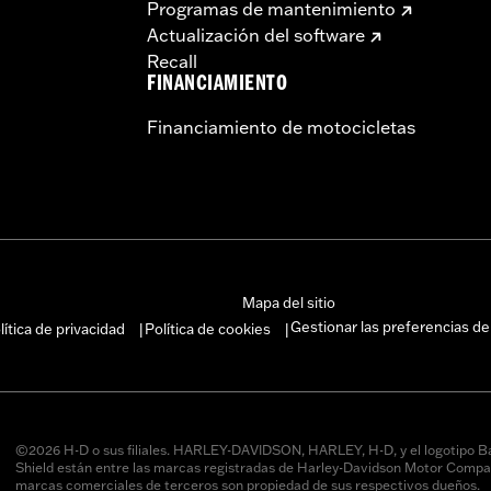
Programas de mantenimiento
Actualización del software
Recall
FINANCIAMIENTO
Financiamiento de motocicletas
Mapa del sitio
Gestionar las preferencias de
lítica de privacidad
Política de cookies
|
|
©2026 H-D o sus filiales. HARLEY-DAVIDSON, HARLEY, H-D, y el logotipo B
Shield están entre las marcas registradas de Harley-Davidson Motor Compan
marcas comerciales de terceros son propiedad de sus respectivos dueños.