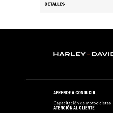
DETALLES
Se adapta a los modelos '02-'05 VRSC™,
Installation Instructions
vinRequerido:
false
GARANTÍA:
1 año de garantía limitad
APRENDE A CONDUCIR
Capacitación de motocicletas
ATENCIÓN AL CLIENTE