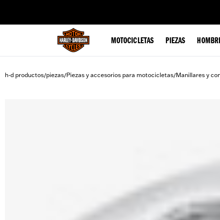
web accessibility
MOTOCICLETAS
PIEZAS
HOMBR
h-d productos
piezas
Piezas y accesorios para motocicletas
Manillares y co
/
/
/