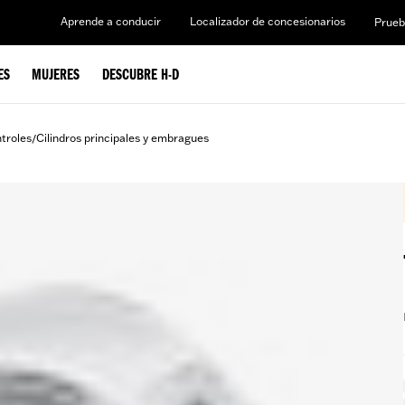
Aprende a conducir
Localizador de concesionarios
Prueb
ES
MUJERES
DESCUBRE H-D
ntroles
Cilindros principales y embragues
/