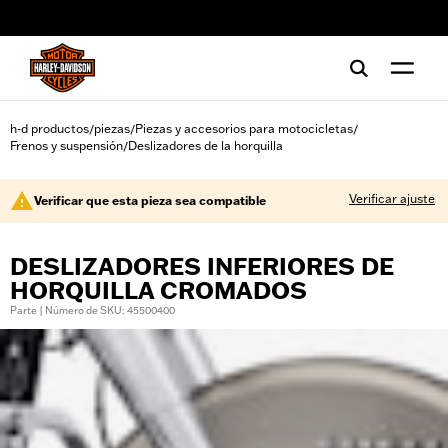
web accessibility
h-d productos
piezas
Piezas y accesorios para motocicletas
/
/
/
Frenos y suspensión
Deslizadores de la horquilla
/
Verificar ajuste
Verificar que esta pieza sea compatible
DESLIZADORES INFERIORES DE
HORQUILLA CROMADOS
Parte | Número de SKU: 45500400