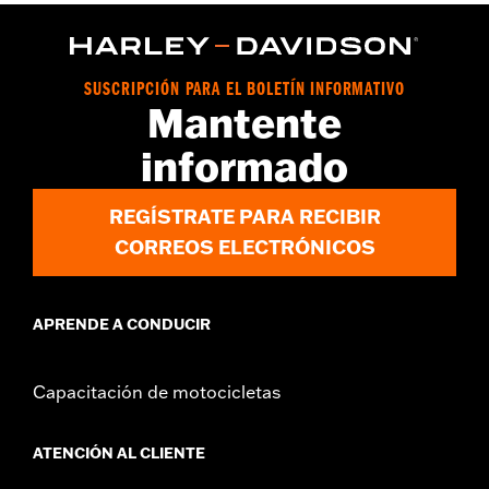
Installation Instructions
vinRequerido:
false
GARANTÍA:
1 year limited warranty – Go to
www.h-
SUSCRIPCIÓN PARA EL BOLETÍN INFORMATIVO
d.com/warranty
for full details
Mantente
informado
REGÍSTRATE PARA RECIBIR
CORREOS ELECTRÓNICOS
APRENDE A CONDUCIR
Capacitación de motocicletas
ATENCIÓN AL CLIENTE