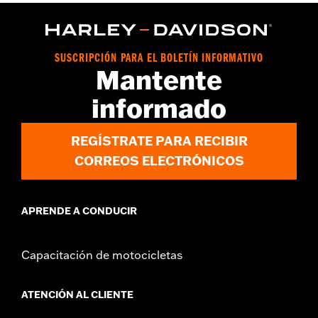
Touring 2008 a 2025 (excepto FLHXSE y FLTRXSE 2023 y
posteriores, FLHX y FLTRX 2024 y posteriores, FLTRXSTSE
2024, y FLHXU y FLTRXRRSE 2025 y posteriores ) y a los
modelos Trike 2009 y posteriores con rines originales o
SUSCRIPCIÓN PARA EL BOLETÍN INFORMATIVO
accesorios con montaje en disco de círculo de pernos de 3.25
Mantente
pulgadas.
Installation Instructions
informado
vinRequerido:
false
GARANTÍA:
1 año de garantía limitada – Consulta
www.h-
REGÍSTRATE PARA RECIBIR
d.com/warranty
para más información
CORREOS ELECTRÓNICOS
APRENDE A CONDUCIR
Capacitación de motocicletas
ATENCIÓN AL CLIENTE