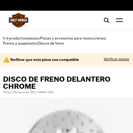
web accessibility
h-d productos
piezas
Piezas y accesorios para motocicletas
/
/
/
Frenos y suspensión
Discos de freno
/
Verificar ajuste
Verificar que esta pieza sea compatible
DISCO DE FRENO DELANTERO
CHROME
Parte | Número de SKU: 44944-08A