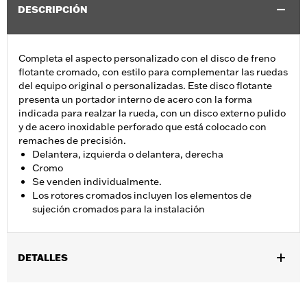
DESCRIPCIÓN
Completa el aspecto personalizado con el disco de freno
flotante cromado, con estilo para complementar las ruedas
del equipo original o personalizadas. Este disco flotante
presenta un portador interno de acero con la forma
indicada para realzar la rueda, con un disco externo pulido
y de acero inoxidable perforado que está colocado con
remaches de precisión.
Delantera, izquierda o delantera, derecha
Cromo
Se venden individualmente.
Los rotores cromados incluyen los elementos de
sujeción cromados para la instalación
DETALLES
Se adapta a los modelos XL 2014 a 2022, Dyna® 2006 a 2017
(excepto FXDLS), Softail® 2015 y posteriores (excepto FXSE),