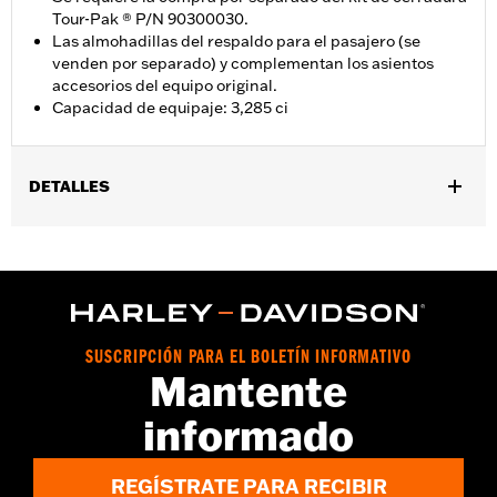
Tour-Pak ® P/N 90300030.
Las almohadillas del respaldo para el pasajero (se
venden por separado) y complementan los asientos
accesorios del equipo original.
Capacidad de equipaje: 3,285 ci
DETALLES
Se adapta a los modelos Road King®, Road Glide® (excepto
FLTRXRRSE 2025 y posteriores), Street Glide® y Electra Glide®
estándar 2014 y posteriores, y a algunos modelos CVO™
específicos. No se adapta a modelos FLRT. Se requiere la
compra por separado de soportes de montaje H-D®
Detachables™ dobles o individuales Tour-Pak® y el hardware de
SUSCRIPCIÓN PARA EL BOLETÍN INFORMATIVO
sujeción correspondiente. Se requiere la compra por separado
Mantente
del kit de cerradura Tour-Pak con número de pieza 90300030.
Para los modelos FLHXSE y FLTRXSE 2023 y posteriores, y
informado
FLHX 2024 y posteriores, FLTRX, FLTRXSTSE y FLHXSTSE
2026 se requiere la compra por separado del kit de espaciador
n.° de pieza 53001105A. Para los modelos FLTRXSTSE 2024 se
REGÍSTRATE PARA RECIBIR