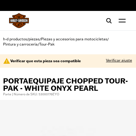
web accessibility
h-d productos
piezas
Piezas y accesorios para motocicletas
/
/
/
Pintura y carrocería
Tour-Pak
/
Verificar ajuste
Verificar que esta pieza sea compatible
PORTAEQUIPAJE CHOPPED TOUR-
PAK - WHITE ONYX PEARL
Parte | Número de SKU: 53000776EYO