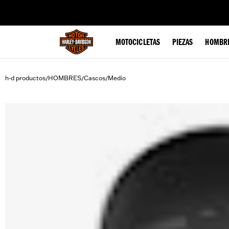
web accessibility
MOTOCICLETAS
PIEZAS
HOMBR
h-d productos
HOMBRES
Cascos
Medio
/
/
/