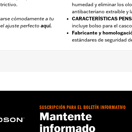
rictivo.
humedad y eliminar los ol
antibacteriano extraíble y l
starse cómodamente a tu
CARACTERÍSTICAS PENS
l ajuste perfecto
aquí.
incluye bolso para el casco
Fabricante y homologaci
estándares de seguridad 
crobiano
,
Antideslizante
,
Absorbe la humedad
,
Forro extraí
a – Consulta
www.h-d.com/warranty
para más información
SUSCRIPCIÓN PARA EL BOLETÍN INFORMATIVO
Mantente
informado