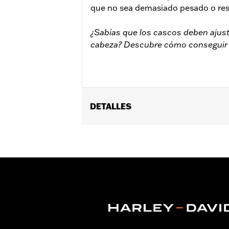
que no sea demasiado pesado o rest
¿Sabías que los cascos deben aju
cabeza? Descubre cómo conseguir e
DETALLES
Género:
Unisex
Colección:
Genuine MotorClothes
Características funcionales:
Antimi
GARANTÍA:
1 año de garantía limitad
Tienda:
Protected