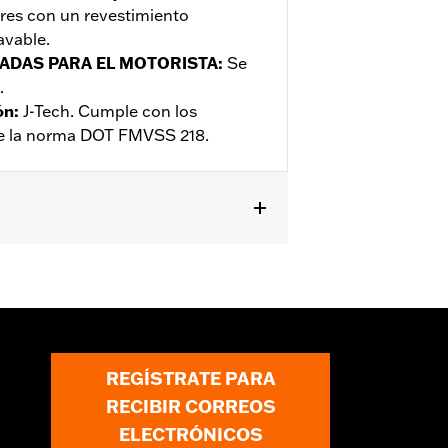
ores con un revestimiento
avable.
ADAS PARA EL MOTORISTA
:
Se
.
ón
:
J-Tech. Cumple con los
de la norma DOT FMVSS 218.
ble
REGÍSTRATE PARA
RECIBIR CORREOS
ELECTRÓNICOS