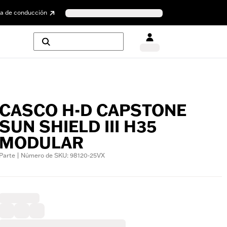
a de conducción
CASCO H-D CAPSTONE
SUN SHIELD III H35
MODULAR
Parte | Número de SKU: 98120-25VX