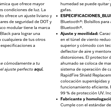
námica que ofrece mayor
humedad se puede quitar y
es condiciones de luz. La
gafas.
 ofrece un ajuste liviano y
ESPECIFICACIONES_BL
dares de seguridad de DOT y
Bluetooth®: Bolsillos para
asco modular tiene la marca
Bluetooth®.
Black para lograr una
Ajuste y movilidad
:
Caract
 cualquiera de tus otros
en el túnel de viento reduce
especificaciones a
superior y cómodo con tec
deflector de aire y mentone
distorsiones. El protector 
rse cómodamente a tu
ahumado se coloca de mane
l ajuste perfecto
aquí.
sistema de operación de cab
RapidFire Shield Replacem
colocación superrápidas y 
funcionamiento eficiente.
99 % de protección UV. Inc
Fabricante y homologaci
Cumple con el estándar de