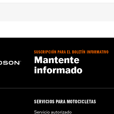
a – Consulta
www.h-d.com/warranty
para obtener más info
Wicking
,
SUSCRIPCIÓN PARA EL BOLETÍN INFORMATIVO
Mantente
informado
SERVICIOS PARA MOTOCICLETAS
Servicio autorizado