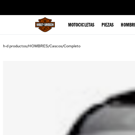
web accessibility
MOTOCICLETAS
PIEZAS
HOMBR
h-d productos
HOMBRES
Cascos
Completo
/
/
/