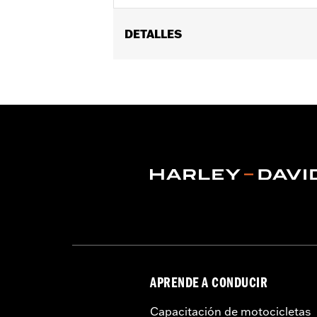
DETALLES
GARANTÍA:
1 año de garantía limitad
Estilo de casco:
Full Face
Tecnología:
UV Protection
,
Moisture 
Tienda:
Cool
Origen:
Importado
APRENDE A CONDUCIR
Capacitación de motocicletas