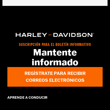
Para baterías de hierro-litio o de 12 voltios. Se adapta a todos los
vehículos actuales.
Installation Instructions
vinRequerido:
false
GARANTÍA:
5 year limited warranty – Go to
www.h-
d.com/warranty
for full details
SUSCRIPCIÓN PARA EL BOLETÍN INFORMATIVO
Mantente
informado
REGÍSTRATE PARA RECIBIR
CORREOS ELECTRÓNICOS
APRENDE A CONDUCIR