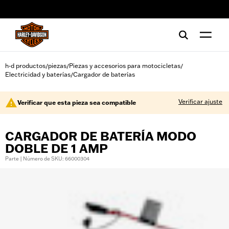
web accessibility
h-d productos
piezas
Piezas y accesorios para motocicletas
/
/
/
Electricidad y baterías
Cargador de baterías
/
Verificar ajuste
Verificar que esta pieza sea compatible
CARGADOR DE BATERÍA MODO
DOBLE DE 1 AMP
Parte | Número de SKU: 66000304