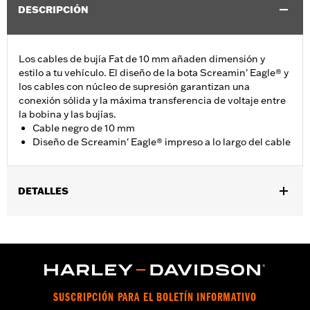
DESCRIPCIÓN
Los cables de bujía Fat de 10 mm añaden dimensión y
estilo a tu vehículo. El diseño de la bota Screamin' Eagle® y
los cables con núcleo de supresión garantizan una
conexión sólida y la máxima transferencia de voltaje entre
la bobina y las bujías.
Cable negro de 10 mm
Diseño de Screamin' Eagle® impreso a lo largo del cable
DETALLES
Se adapta a modelos Dyna® 1991-1998, Softail® 1985-1999 y
modelos Touring 1980-1984.
vinRequerido:
false
GARANTÍA:
1 año de garantía limitada – Consulta
www.h-
d.com/warranty
para más información
SUSCRIPCIÓN PARA EL BOLETÍN INFORMATIVO