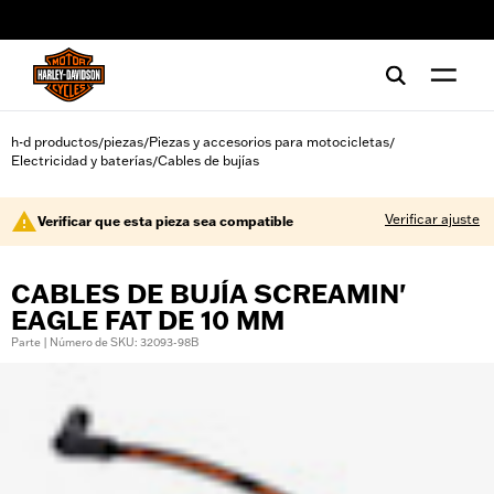
web accessibility
h-d productos
piezas
Piezas y accesorios para motocicletas
/
/
/
Electricidad y baterías
Cables de bujías
/
Verificar ajuste
Verificar que esta pieza sea compatible
CABLES DE BUJÍA SCREAMIN'
EAGLE FAT DE 10 MM
Parte | Número de SKU: 32093-98B