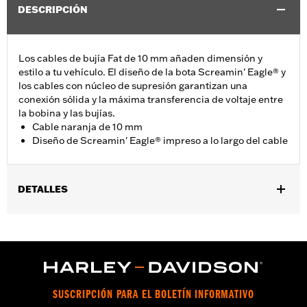
DESCRIPCIÓN
Los cables de bujía Fat de 10 mm añaden dimensión y
estilo a tu vehículo. El diseño de la bota Screamin' Eagle® y
los cables con núcleo de supresión garantizan una
conexión sólida y la máxima transferencia de voltaje entre
la bobina y las bujías.
Cable naranja de 10 mm
Diseño de Screamin' Eagle® impreso a lo largo del cable
DETALLES
Se adapta a los modelos XL '86-'03 (excepto XL1200S).
vinRequerido:
false
GARANTÍA:
1 año de garantía limitada – Consulta
www.h-
d.com/warranty
para más información
SUSCRIPCIÓN PARA EL BOLETÍN INFORMATIVO