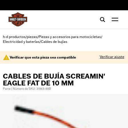
web accessibility
h-d productos
piezas
Piezas y accesorios para motocicletas
/
/
/
Electricidad y baterías
Cables de bujías
/
Verificar ajuste
Verificar que esta pieza sea compatible
CABLES DE BUJÍA SCREAMIN'
EAGLE FAT DE 10 MM
Parte | Número de SKU: 31963-89B