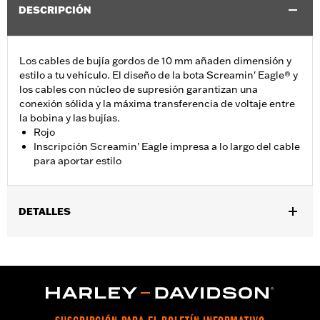
DESCRIPCIÓN
Los cables de bujía gordos de 10 mm añaden dimensión y
estilo a tu vehículo. El diseño de la bota Screamin' Eagle® y
los cables con núcleo de supresión garantizan una
conexión sólida y la máxima transferencia de voltaje entre
la bobina y las bujías.
Rojo
Inscripción Screamin' Eagle impresa a lo largo del cable
para aportar estilo
DETALLES
Se adapta a la mayoría de los modelos Softail® 2018 y
posteriores.
Installation Instructions
GARANTÍA:
1 año de garantía limitada – Consulta
www.h-
d.com/warranty
para más información