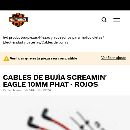
web accessibility
h-d productos
piezas
Piezas y accesorios para motocicletas
/
/
/
Electricidad y baterías
Cables de bujías
/
Verificar ajuste
Verificar que esta pieza sea compatible
CABLES DE BUJÍA SCREAMIN'
EAGLE 10MM PHAT - ROJOS
Parte | Número de SKU: 31600112A