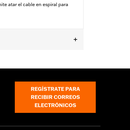
ite atar el cable en espiral para
esiones graves o la muerte. La cadena
lcar, levantar objetos o cualquier
REGÍSTRATE PARA
RECIBIR CORREOS
ELECTRÓNICOS