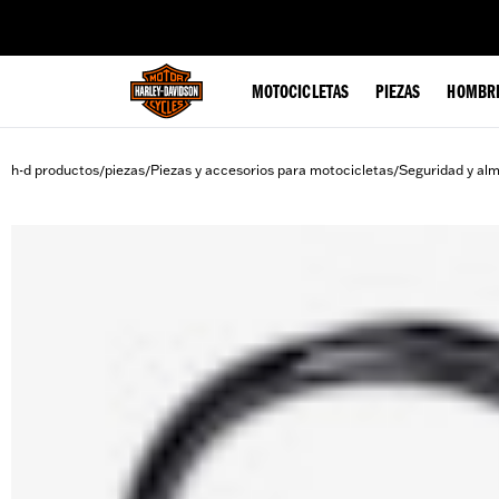
web accessibility
MOTOCICLETAS
PIEZAS
HOMBR
h-d productos
piezas
Piezas y accesorios para motocicletas
Seguridad y al
/
/
/