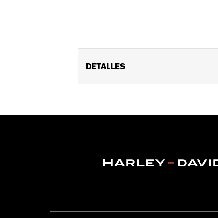
DETALLES
Universal
vinRequerido:
false
Longitud:
84 Inches
GARANTÍA:
1 año de garantía limitad
WARNING:
Retire el bloqueo antes de
o el cable deben usarse so
otro propósito podría caus