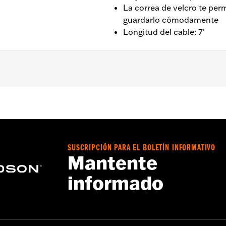
La correa de velcro te perm
guardarlo cómodamente
Longitud del cable: 7'
a – Consulta
www.h-d.com/warranty
para más información
 operar la motocicleta. No quitar el bloqueo podría causar l
SUSCRIPCIÓN PARA EL BOLETÍN INFORMATIVO
lo como un elemento de disuasión de robo. Su uso para remo
Mantente
ar lesiones graves o la muerte.
informado