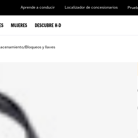
Aprende a conducir
Localizador de concesionarios
Prueb
ES
MUJERES
DESCUBRE H-D
macenamiento
Bloqueos y llaves
/