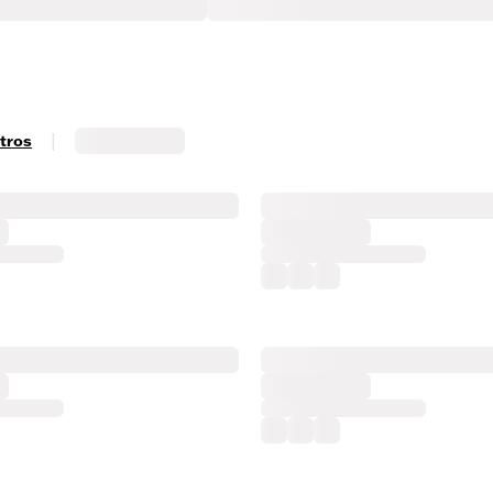
|
ltros