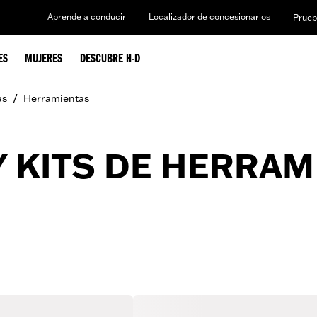
Aprende a conducir
Localizador de concesionarios
Prueb
ES
MUJERES
DESCUBRE H-D
/
as
Herramientas
 KITS DE HERRAM