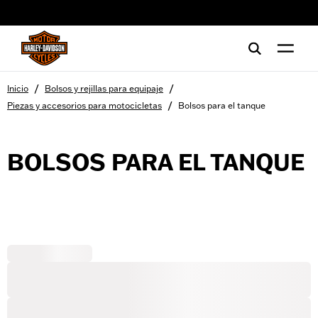
web accessibility
/
/
Inicio
Bolsos y rejillas para equipaje
/
Piezas y accesorios para motocicletas
Bolsos para el tanque
BOLSOS PARA EL TANQUE