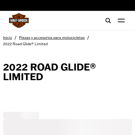
web accessibility
/
/
Inicio
Piezas y accesorios para motocicletas
2022 Road Glide® Limited
2022 ROAD GLIDE®
LIMITED