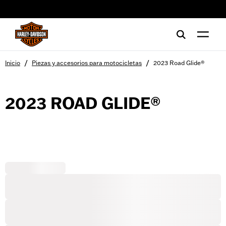
web accessibility
/
/
Inicio
Piezas y accesorios para motocicletas
2023 Road Glide®
2023 ROAD GLIDE®