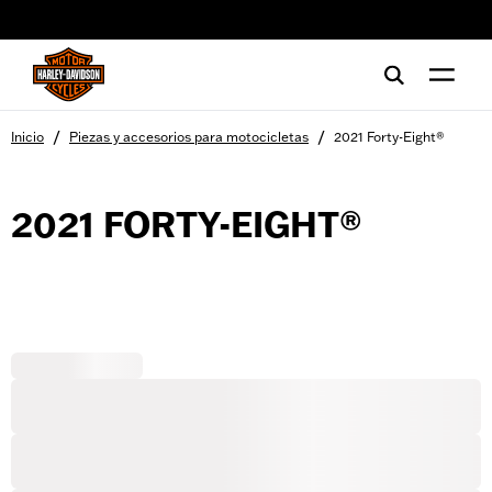
web accessibility
/
/
Inicio
Piezas y accesorios para motocicletas
2021 Forty-Eight®
2021 FORTY-EIGHT®