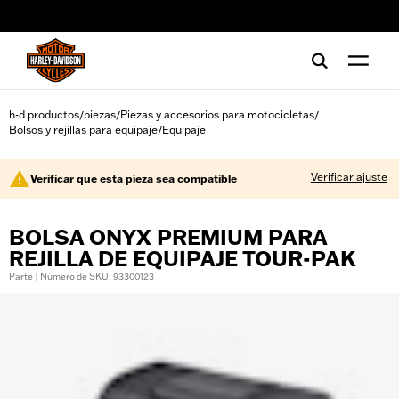
web accessibility
h-d productos
piezas
Piezas y accesorios para motocicletas
/
/
/
Bolsos y rejillas para equipaje
Equipaje
/
Verificar ajuste
Verificar que esta pieza sea compatible
BOLSA ONYX PREMIUM PARA
REJILLA DE EQUIPAJE TOUR-PAK
Parte | Número de SKU: 93300123