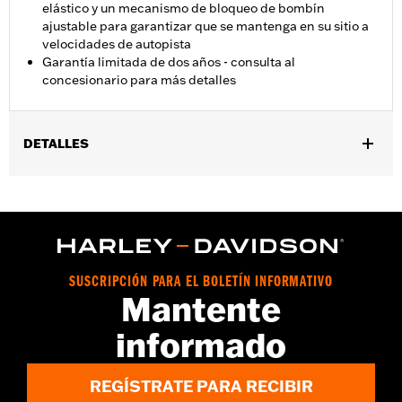
elástico y un mecanismo de bloqueo de bombín
ajustable para garantizar que se mantenga en su sitio a
velocidades de autopista
Garantía limitada de dos años - consulta al
concesionario para más detalles
DETALLES
Se adapta a modelos equipados con rejilla para equipaje Tour-
Pak (excepto FLRT y FLHXXX o mini rejilla n.° de pieza 53100-96
y FLTRXRRSE 2025 y posteriores).
Installation Instructions
vinRequerido:
false
SUSCRIPCIÓN PARA EL BOLETÍN INFORMATIVO
Capacidad:
2600 Cubic inch
Mantente
Resistente al agua:
Sí
Profundidad:
14.0
informado
Altura:
10.4 Inches
Anchura:
24 Inches
REGÍSTRATE PARA RECIBIR
GARANTÍA:
2 year limited warranty – Go to
www.h-