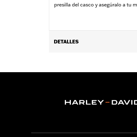
presilla del casco y asegúralo a tu m
DETALLES
Universal
Installation Instructions
vinRequerido:
false
GARANTÍA:
1 year limited warranty – 
NOTES:
Free combo safe program.
WARNING:
Remove lock before operatin