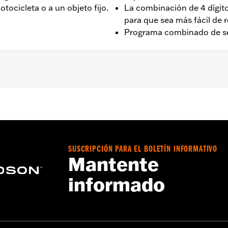
otocicleta o a un objeto fijo.
La combinación de 4 dígito
para que sea más fácil de 
Programa combinado de se
Go to
www.h-d.com/warranty
for full details
SUSCRIPCIÓN PARA EL BOLETÍN INFORMATIVO
g motorcycle. Failure to remove lock could result in death 
Mantente
informado