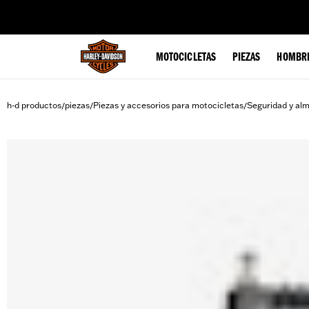
web accessibility
MOTOCICLETAS
PIEZAS
HOMBR
h-d productos
piezas
Piezas y accesorios para motocicletas
Seguridad y al
/
/
/