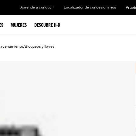
Aprende a conducir
Localizador de concesionarios
Prueb
ES
MUJERES
DESCUBRE H-D
macenamiento
Bloqueos y llaves
/