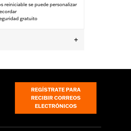
s reiniciable se puede personalizar
recordar
guridad gratuito
or serious injury.
REGÍSTRATE PARA
RECIBIR CORREOS
ELECTRÓNICOS