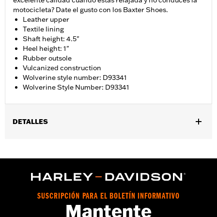
excelente calidad cuando estás relajada y no conduces la
motocicleta? Date el gusto con los Baxter Shoes.
Leather upper
Textile lining
Shaft height: 4.5"
Heel height: 1"
Rubber outsole
Vulcanized construction
Wolverine style number: D93341
Wolverine Style Number: D93341
DETALLES
Género:
Hombres
GARANTÍA:
Wolverine Worldwide Manufacturer Warranty – Go
to
www.h-d.com/warranty
for full details
Tecnología:
Vulcanized Construction
Material:
Leather
SUSCRIPCIÓN PARA EL BOLETÍN INFORMATIVO
Mantente