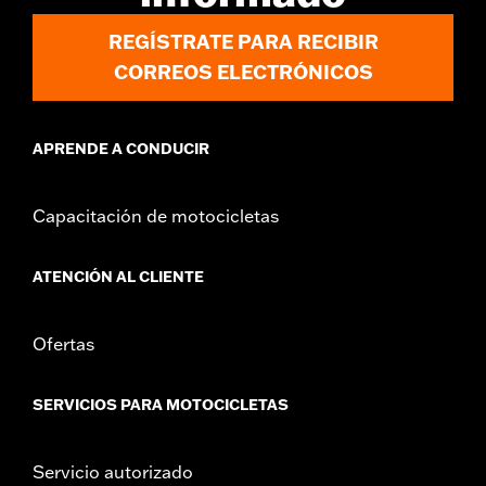
torretas requieran un cambio en el cable del embrague
y/o el acelerador y en las líneas de freno de algunos
REGÍSTRATE PARA RECIBIR
modelos. La altura del manillar está regulada en
CORREOS ELECTRÓNICOS
muchos lugares. Verifica las leyes locales para asegurar
que tu motocicleta cumple con los reglamentos
aplicables.
APRENDE A CONDUCIR
Capacitación de motocicletas
ATENCIÓN AL CLIENTE
Ofertas
SERVICIOS PARA MOTOCICLETAS
Servicio autorizado