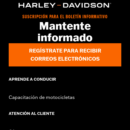
Anchura:
23.1 Inches
GARANTÍA:
1 año de garantía limitada – Consulta
www.h-
d.com/warranty
para más información
SUSCRIPCIÓN PARA EL BOLETÍN INFORMATIVO
Mantente
informado
REGÍSTRATE PARA RECIBIR
CORREOS ELECTRÓNICOS
APRENDE A CONDUCIR
Capacitación de motocicletas
ATENCIÓN AL CLIENTE