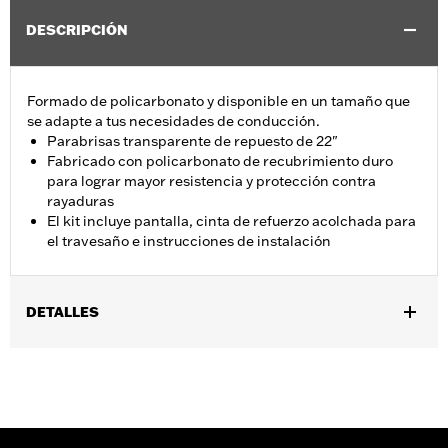
DESCRIPCIÓN
Formado de policarbonato y disponible en un tamaño que
se adapte a tus necesidades de conducción.
Parabrisas transparente de repuesto de 22"
Fabricado con policarbonato de recubrimiento duro
para lograr mayor resistencia y protección contra
rayaduras
El kit incluye pantalla, cinta de refuerzo acolchada para
el travesaño e instrucciones de instalación
DETALLES
Se adapta a modelos Road King® 1994 a 2025 (excepto FLHRSE
2013-2014).
Installation Instructions
vinRequerido:
false