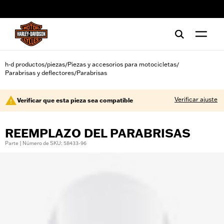
web accessibility
h-d productos
piezas
Piezas y accesorios para motocicletas
/
/
/
Parabrisas y deflectores
Parabrisas
/
Verificar ajuste
Verificar que esta pieza sea compatible
REEMPLAZO DEL PARABRISAS
Parte | Número de SKU: 58433-96