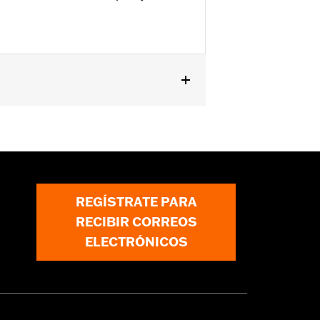
l asiento trasero del pasajero tiene
 requiere la extracción de la baranda
REGÍSTRATE PARA
RECIBIR CORREOS
ELECTRÓNICOS