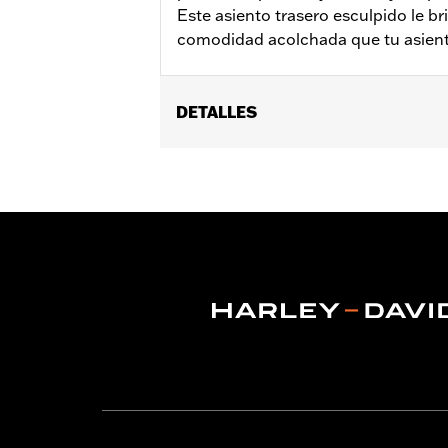
Este asiento trasero esculpido le br
comodidad acolchada que tu asient
DETALLES
Se adapta a modelos FLHC y FLHCS 2018
11.25 pulgadas de ancho. Se adapta al 
del asiento del equipo original.
Installation Instructions
vinRequerido:
false
Anchura del asiento del pasajero:
11
GARANTÍA:
1 year limited warranty – 