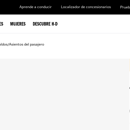
Aprende a conducir
Localizador de concesionarios
Prueb
ES
MUJERES
DESCUBRE H-D
aldos
Asientos del pasajero
/