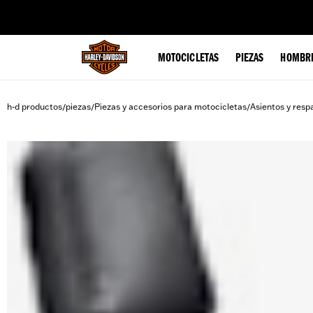
web accessibility
MOTOCICLETAS
PIEZAS
HOMBR
h-d productos
piezas
Piezas y accesorios para motocicletas
Asientos y resp
/
/
/