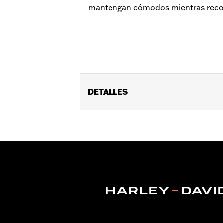
mantengan cómodos mientras recor
DETALLES
Se adapta a los modelos FLRT y FLTRT
Installation Instructions
vinRequerido:
false
Anchura del asiento del pasajero:
11
GARANTÍA:
1 year limited warranty – 