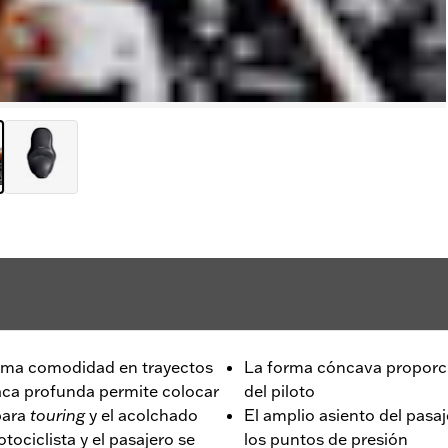
ima comodidad en trayectos
La forma cóncava proporci
taca profunda permite colocar
del piloto
para
touring
y el acolchado
El amplio asiento del pasa
ociclista y el pasajero se
los puntos de presión