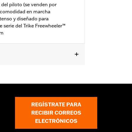
 del piloto (se venden por
r comodidad en marcha
ntenso y diseñado para
 serie del Trike Freewheeler™
mm
REGÍSTRATE PARA
RECIBIR CORREOS
ELECTRÓNICOS