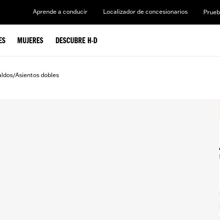
Aprende a conducir
Localizador de concesionarios
Prueb
ES
MUJERES
DESCUBRE H-D
aldos
Asientos dobles
/