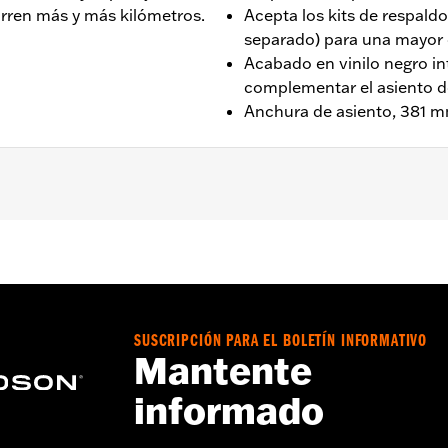
ren más y más kilómetros.
Acepta los kits de respaldo
separado) para una mayo
Acabado en vinilo negro i
complementar el asiento de
Anchura de asiento, 381 
 2015 a 2025.
.0
Go to
www.h-d.com/warranty
for full details
SUSCRIPCIÓN PARA EL BOLETÍN INFORMATIVO
Mantente
informado