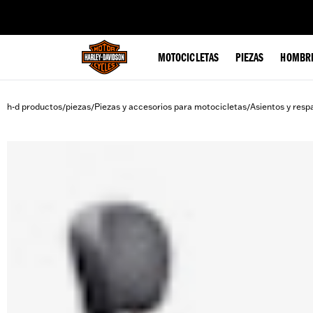
web accessibility
MOTOCICLETAS
PIEZAS
HOMBR
h-d productos
piezas
Piezas y accesorios para motocicletas
Asientos y resp
/
/
/