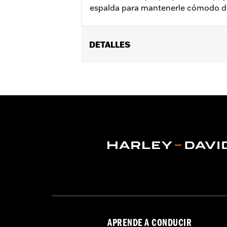
espalda para mantenerle cómodo d
DETALLES
Se adapta a todos los modelos Touring
FLHXSE y FLTRXSE 2023 y posteriores)
adelante requiere la retirada de los l
pasajero de 14.0 pulgadas de ancho.
Installation Instructions
vinRequerido:
false
Anchura del asiento del pasajero:
1
GARANTÍA:
1 año de garantía limitad
APRENDE A CONDUCIR