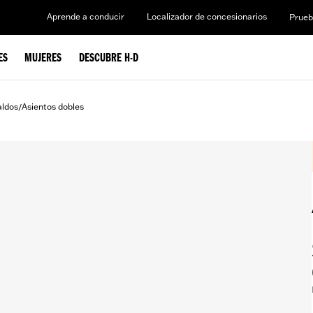
Aprende a conducir
Localizador de concesionarios
Prueb
ES
MUJERES
DESCUBRE H-D
aldos
Asientos dobles
/