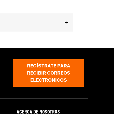
ing 2014 y posteriores (excepto
 modelos CVO™ del año 2012 en
lgadas de ancho, asiento trasero del
REGÍSTRATE PARA
RECIBIR CORREOS
ELECTRÓNICOS
ACERCA DE NOSOTROS