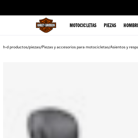
web accessibility
MOTOCICLETAS
PIEZAS
HOMBR
h-d productos
piezas
Piezas y accesorios para motocicletas
Asientos y resp
/
/
/