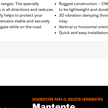
 ranges. The specially
Rugged construction – C
in all directions and reduces
to be lightweight and dura
ly helps to protect your
3D vibration damping thro
remains stable and securely
inlay
gate while on the road.
Vertical or horizontal orien
Quick and easy installation
Harley-Davidson para teléfono y de embrague Harley-David
fono universal y de manillar Harley-Davidson n.° de pieza 
Go to
www.h-d.com/warranty
for full details
SUSCRIPCIÓN PARA EL BOLETÍN INFORMATIVO
Mantente