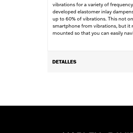
vibrations for a variety of frequency
developed elastomer inlay dampens 
up to 60% of vibrations. This not on
smartphone from vibrations, but it 
mounted so that you can easily navi
DETALLES
Compatible con el soporte universal 
76001071A, y con el soporte para telé
Installation Instructions
GARANTÍA:
1 year limited warranty – 