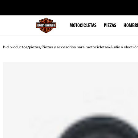
web accessibility
MOTOCICLETAS
PIEZAS
HOMBR
h-d productos
piezas
Piezas y accesorios para motocicletas
Audio y electró
/
/
/