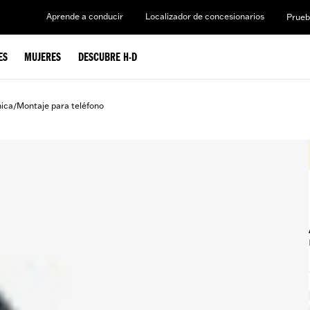
Aprende a conducir
Localizador de concesionarios
Prueb
ES
MUJERES
DESCUBRE H-D
nica
Montaje para teléfono
/