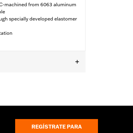
NC-machined from 6063 aluminum
ble
ugh specially developed elastomer
tation
son n.° de pieza 76001339A y
76001340A y 76001072A.
REGÍSTRATE PARA