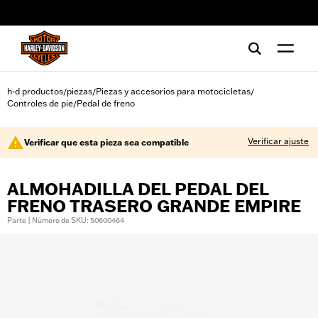
web accessibility
h-d productos
piezas
Piezas y accesorios para motocicletas
/
/
/
Controles de pie
Pedal de freno
/
Verificar ajuste
Verificar que esta pieza sea compatible
ALMOHADILLA DEL PEDAL DEL
FRENO TRASERO GRANDE EMPIRE
Parte | Número de SKU: 50600464