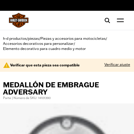
web accessibility
h-d productos
piezas
Piezas y accesorios para motocicletas
/
/
/
Accesorios decorativos para personalizar
/
Elemento decorativo para cuadro medio y motor
Verificar ajuste
Verificar que esta pieza sea compatible
MEDALLÓN DE EMBRAGUE
ADVERSARY
Parte | Número de SKU: 14101390