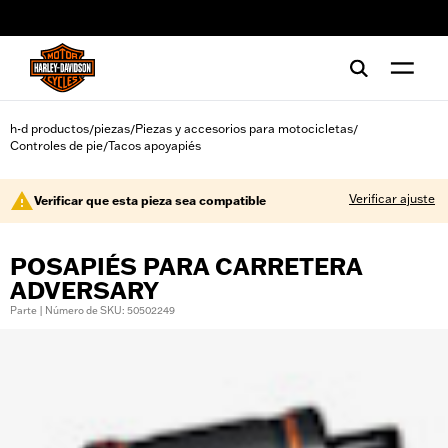
web accessibility
h-d productos
piezas
Piezas y accesorios para motocicletas
/
/
/
Controles de pie
Tacos apoyapiés
/
Verificar ajuste
Verificar que esta pieza sea compatible
POSAPIÉS PARA CARRETERA
ADVERSARY
Parte | Número de SKU: 50502249