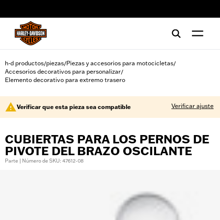
web accessibility
h-d productos
piezas
Piezas y accesorios para motocicletas
/
/
/
Accesorios decorativos para personalizar
/
Elemento decorativo para extremo trasero
Verificar ajuste
Verificar que esta pieza sea compatible
CUBIERTAS PARA LOS PERNOS DE
PIVOTE DEL BRAZO OSCILANTE
Parte | Número de SKU: 47612-08