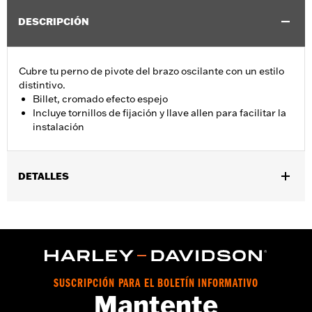
DESCRIPCIÓN
Cubre tu perno de pivote del brazo oscilante con un estilo
distintivo.
Billet, cromado efecto espejo
Incluye tornillos de fijación y llave allen para facilitar la
instalación
DETALLES
Se adapta a los modelos Softail® 2008 a 2017 (excepto FXCW,
FXCWC, FXSB, FXSBSE, FXSE y FXST-Aus y los modelos
equipados con kits de placa apoyapiés para el pasajero).
vinRequerido:
false
GARANTÍA:
1 año de garantía limitada – Consulta
www.h-
SUSCRIPCIÓN PARA EL BOLETÍN INFORMATIVO
d.com/warranty
para más información
Mantente