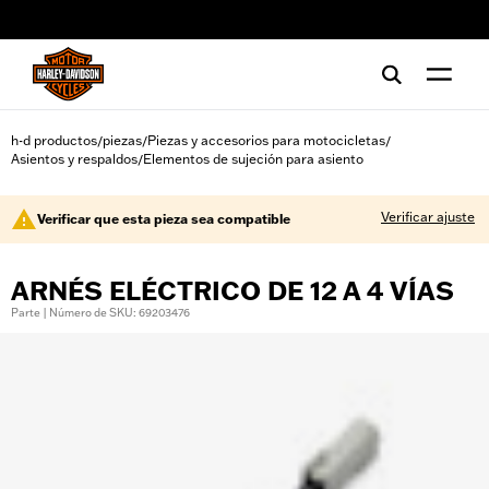
web accessibility
h-d productos
piezas
Piezas y accesorios para motocicletas
/
/
/
Asientos y respaldos
Elementos de sujeción para asiento
/
Verificar ajuste
Verificar que esta pieza sea compatible
ARNÉS ELÉCTRICO DE 12 A 4 VÍAS
Parte | Número de SKU: 69203476