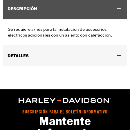
DESCRIPCIÓN
Se requiere arnés para la instalación de accesorios
eléctricos adicionales con un asiento con calefacción.
DETALLES
Se adapta a los modelos FLHXSE y FLTRXSE 2023 y posteriores,
FLHX, FLTRX y FLTRXSTSE 2024 y posteriores, y FLHXU 2025 y
posteriores equipados con asientos con calefacción y
accesorios eléctricos adicionales como accesorios de audio.
GARANTÍA:
1 año de garantía limitada – Consulta
www.h-
d.com/warranty
para más información
SUSCRIPCIÓN PARA EL BOLETÍN INFORMATIVO
Mantente