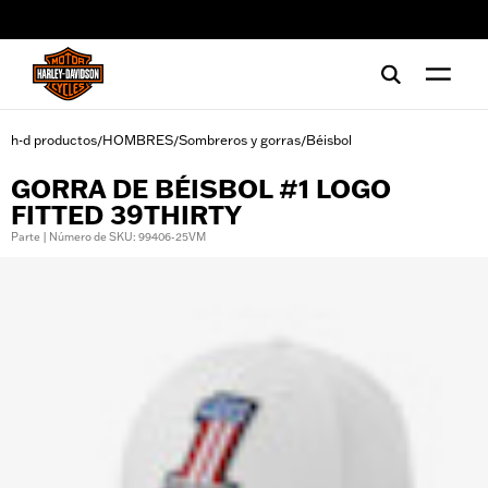
web accessibility
h-d productos
HOMBRES
Sombreros y gorras
Béisbol
/
/
/
GORRA DE BÉISBOL #1 LOGO
FITTED 39THIRTY
Parte | Número de SKU: 99406-25VM