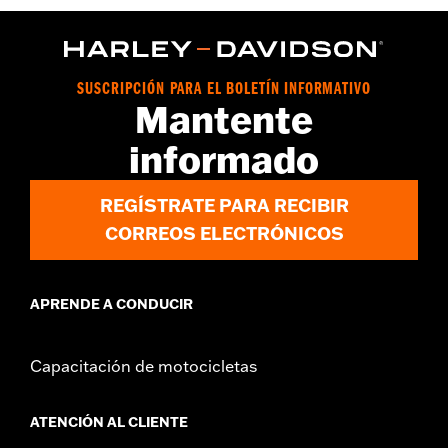
GARANTÍA:
90 días de garantía limitada – Consulta
www.h-
d.com/warranty
para más información
Origen:
Importado
SUSCRIPCIÓN PARA EL BOLETÍN INFORMATIVO
Mantente
informado
REGÍSTRATE PARA RECIBIR
CORREOS ELECTRÓNICOS
APRENDE A CONDUCIR
Capacitación de motocicletas
ATENCIÓN AL CLIENTE