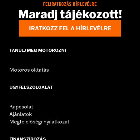
Material:
Die-cast aluminium
FELIRATKOZÁS HÍRLEVÉLRE
In the Box:
Medallion, bracket and mounting hardware
Maradj tájékozott!
WARRANTY:
,,,,,,,,,,,,,,,,,,,,,,,,,,,,,,,,,,,,,,,,,,,,,,,,,,,,,,,,,,,,,,,,,,,
IRATKOZZ FEL A HÍRLEVÉLRE
TANULJ MEG MOTOROZNI
Motoros oktatás
ÜGYFÉLSZOLGÁLAT
Kapcsolat
Ajánlatok
Megfelelőségi nyilatkozat
FINANSZÍROZÁS