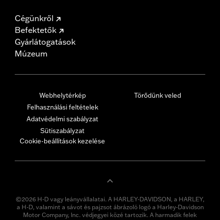
Cégünkről
Befektetők
Gyárlátogatások
Múzeum
Webhelytérkép
Törődünk veled
Felhasználási feltételek
Adatvédelmi szabályzat
Sütiszabályzat
Cookie-beállítások kezelése
©2026 H-D vagy leányvállalatai. A HARLEY-DAVIDSON, a HARLEY,
a H-D, valamint a sávot és pajzsot ábrázoló logó a Harley-Davidson
Motor Company, Inc. védjegyei közé tartozik. A harmadik felek