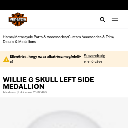
web accessibility
Home
Motorcycle Parts & Accessories
Custom Accessories & Trim
/
/
/
Decals & Medallions
Felszereltség
Ellenőrizd, hogy ez az alkatrész megfelelő-
ellenőrzése
e!
WILLIE G SKULL LEFT SIDE
MEDALLION
Alkatrész | Cikkszám: 25700460