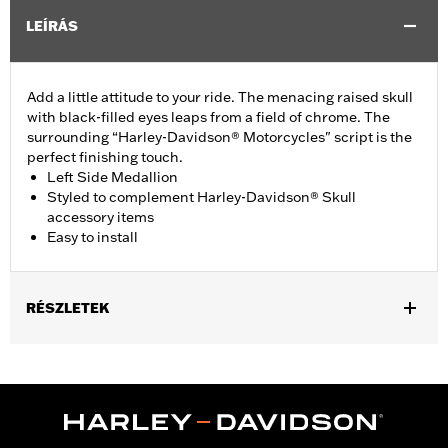
LEÍRÁS
Add a little attitude to your ride. The menacing raised skull
with black-filled eyes leaps from a field of chrome. The
surrounding “Harley-Davidson® Motorcycles" script is the
perfect finishing touch.
Left Side Medallion
Styled to complement Harley-Davidson® Skull
accessory items
Easy to install
RÉSZLETEK
Fits '15-'21 XG models.
Installation Instructions
Collection:
Willie G. Skull
Sold In Units:
Each