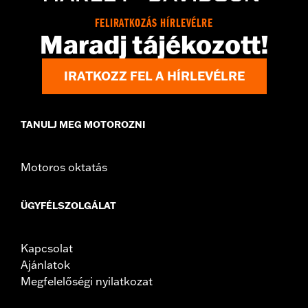
In the Box:
Horn cover and washer
FELIRATKOZÁS HÍRLEVÉLRE
WARRANTY:
1 year limited warranty – Go to
www.h-
Maradj tájékozott!
d.com/warranty
for full details
IRATKOZZ FEL A HÍRLEVÉLRE
TANULJ MEG MOTOROZNI
Motoros oktatás
ÜGYFÉLSZOLGÁLAT
Kapcsolat
Ajánlatok
Megfelelőségi nyilatkozat