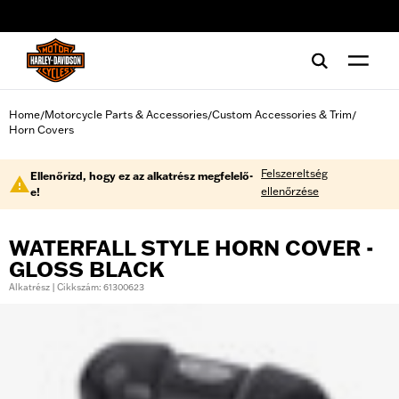
web accessibility
Home
Motorcycle Parts & Accessories
Custom Accessories & Trim
/
/
/
Horn Covers
Felszereltség
Ellenőrizd, hogy ez az alkatrész megfelelő-
ellenőrzése
e!
WATERFALL STYLE HORN COVER -
GLOSS BLACK
Alkatrész | Cikkszám: 61300623