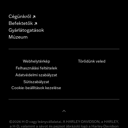
Cégünkről
Befektetők
Gyárlátogatások
Múzeum
Webhelytérkép
Törődünk veled
Felhasználási feltételek
Adatvédelmi szabályzat
Sütiszabályzat
Cookie-beállítások kezelése
©2026 H-D vagy leányvállalatai. A HARLEY-DAVIDSON, a HARLEY,
a H-D, valamint a sávot és pajzsot ábrázoló logó a Harley-Davidson