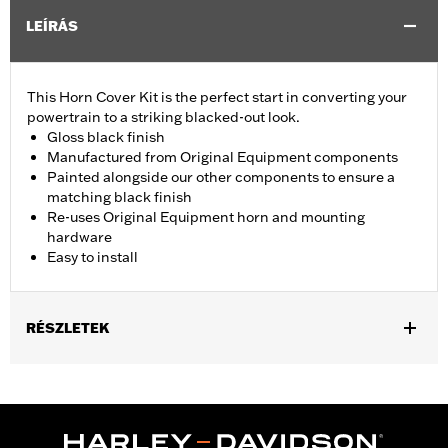
LEÍRÁS
This Horn Cover Kit is the perfect start in converting your
powertrain to a striking blacked-out look.
Gloss black finish
Manufactured from Original Equipment components
Painted alongside our other components to ensure a
matching black finish
Re-uses Original Equipment horn and mounting
hardware
Easy to install
RÉSZLETEK
Fits ’93-later models with side-mounted horn (except VRSC™
and XG).
Installation Instructions
Sold In Units:
Each