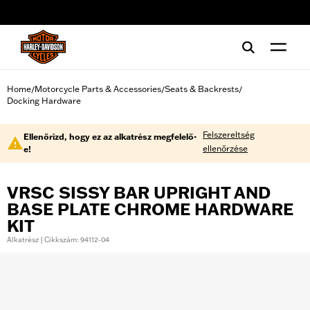
web accessibility
Home
Motorcycle Parts & Accessories
Seats & Backrests
/
/
/
Docking Hardware
Felszereltség
Ellenőrizd, hogy ez az alkatrész megfelelő-
ellenőrzése
e!
VRSC SISSY BAR UPRIGHT AND
BASE PLATE CHROME HARDWARE
KIT
Alkatrész | Cikkszám: 94112-04