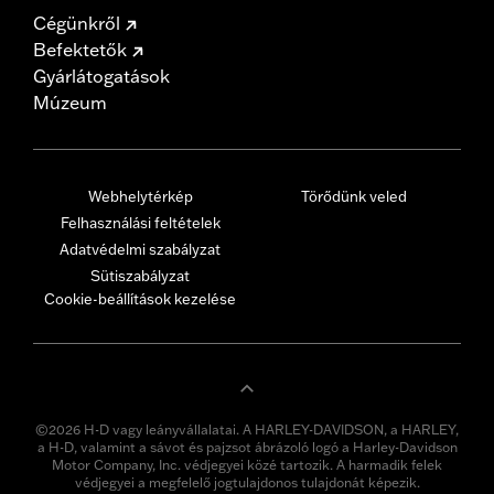
Cégünkről
Befektetők
Gyárlátogatások
Múzeum
Webhelytérkép
Törődünk veled
Felhasználási feltételek
Adatvédelmi szabályzat
Sütiszabályzat
Cookie-beállítások kezelése
©2026 H-D vagy leányvállalatai. A HARLEY-DAVIDSON, a HARLEY,
a H-D, valamint a sávot és pajzsot ábrázoló logó a Harley-Davidson
Motor Company, Inc. védjegyei közé tartozik. A harmadik felek
védjegyei a megfelelő jogtulajdonos tulajdonát képezik.