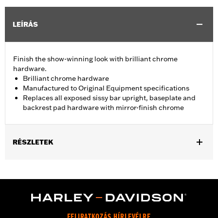
LEÍRÁS
Finish the show-winning look with brilliant chrome
hardware.
Brilliant chrome hardware
Manufactured to Original Equipment specifications
Replaces all exposed sissy bar upright, baseplate and
backrest pad hardware with mirror-finish chrome
RÉSZLETEK
Fits '02-'11 VRSC™ models (except VRSCF) equipped with a
Fender Base Plate and a Sissy Bar Upright.
Installation Instructions
Sold In Units:
Each
In the Box:
Chrome button head screws
FELIRATKOZÁS HÍRLEVÉLRE