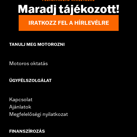
WARRANTY:
1 year limited warranty – Go to
www.h-
Maradj tájékozott!
d.com/warranty
for full details
IRATKOZZ FEL A HÍRLEVÉLRE
TANULJ MEG MOTOROZNI
Motoros oktatás
ÜGYFÉLSZOLGÁLAT
Kapcsolat
Ajánlatok
Megfelelőségi nyilatkozat
FINANSZÍROZÁS