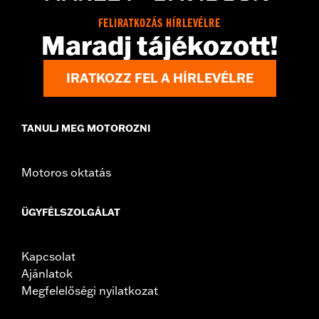
WARRANTY:
1 year limited warranty – Go to
www.h-
FELIRATKOZÁS HÍRLEVÉLRE
d.com/warranty
for full details
Maradj tájékozott!
IRATKOZZ FEL A HÍRLEVÉLRE
TANULJ MEG MOTOROZNI
Motoros oktatás
ÜGYFÉLSZOLGÁLAT
Kapcsolat
Ajánlatok
Megfelelőségi nyilatkozat