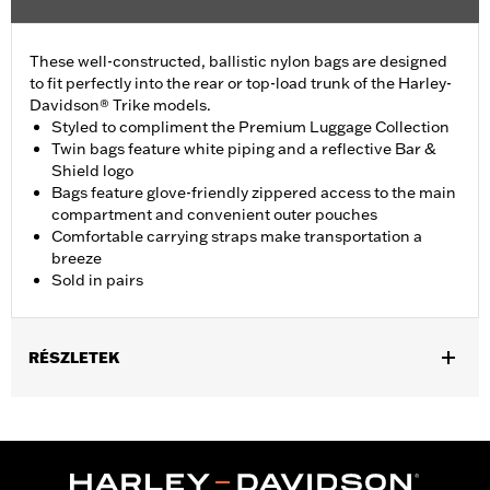
These well-constructed, ballistic nylon bags are designed
to fit perfectly into the rear or top-load trunk of the Harley-
Davidson® Trike models.
Styled to compliment the Premium Luggage Collection
Twin bags feature white piping and a reflective Bar &
Shield logo
Bags feature glove-friendly zippered access to the main
compartment and convenient outer pouches
Comfortable carrying straps make transportation a
breeze
Sold in pairs
RÉSZLETEK
Fits ’09-later Trike models.
Sold In Units:
Pair
Material:
Ballistic Nylon
In the Box:
Pair of trunk bags