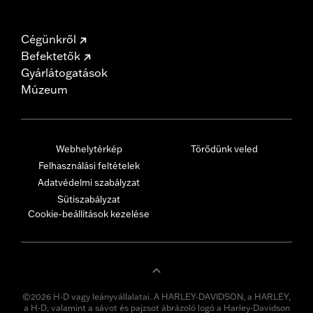
Cégünkről
Befektetők
Gyárlátogatások
Múzeum
Webhelytérkép
Törődünk veled
Felhasználási feltételek
Adatvédelmi szabályzat
Sütiszabályzat
Cookie-beállítások kezelése
©2026 H-D vagy leányvállalatai. A HARLEY-DAVIDSON, a HARLEY,
a H-D, valamint a sávot és pajzsot ábrázoló logó a Harley-Davidson