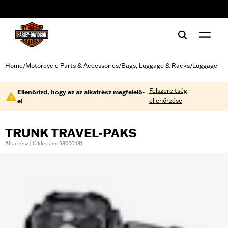
web accessibility
Home
Motorcycle Parts & Accessories
Bags, Luggage & Racks
Luggage
/
/
/
Felszereltség
Ellenőrizd, hogy ez az alkatrész megfelelő-
ellenőrzése
e!
TRUNK TRAVEL-PAKS
Alkatrész | Cikkszám: 53000431