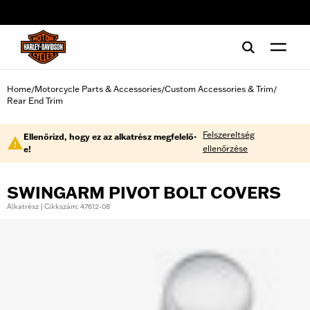
web accessibility
Home
Motorcycle Parts & Accessories
Custom Accessories & Trim
/
/
/
Rear End Trim
Felszereltség
Ellenőrizd, hogy ez az alkatrész megfelelő-
ellenőrzése
e!
SWINGARM PIVOT BOLT COVERS
Alkatrész | Cikkszám: 47612-08