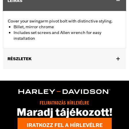
LEÍRÁS
Cover your swingarm pivot bolt with distinctive styling.
Billet, mirror chrome
Includes set screws and Allen wrench for easy
installation
RÉSZLETEK
Fits '08-'17 Softail® models (except FXCW, FXCWC, FXSB,
FXSBSE, FXSE and FXST-Aus and models equipped with
Passenger Footboard Kits).
Position On Bike:
Rear
Sold In Units:
Pair
FELIRATKOZÁS HÍRLEVÉLRE
In the Box:
set screws and Allen® wrench
Maradj tájékozott!
WARRANTY:
1 year limited warranty – Go to
www.h-
d.com/warranty
for full details
IRATKOZZ FEL A HÍRLEVÉLRE