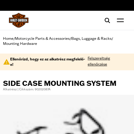
web accessibility
Home
Motorcycle Parts & Accessories
Bags, Luggage & Racks
/
/
/
Mounting Hardware
Felszereltség
Ellenőrizd, hogy ez az alkatrész megfelelő-
ellenőrzése
e!
SIDE CASE MOUNTING SYSTEM
Alkatrész | Cikkszám: 90202087A