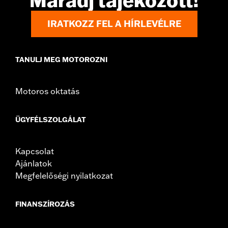
Maradj tájékozott!
In the Box:
Right and left support assemblies, tie link, docking
hardware, mounting hardware, installation instructions
IRATKOZZ FEL A HÍRLEVÉLRE
TANULJ MEG MOTOROZNI
Motoros oktatás
ÜGYFÉLSZOLGÁLAT
Kapcsolat
Ajánlatok
Megfelelőségi nyilatkozat
FINANSZÍROZÁS