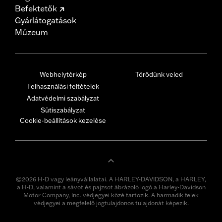
Befektetők
Gyárlátogatások
Múzeum
Webhelytérkép
Törődünk veled
Felhasználási feltételek
Adatvédelmi szabályzat
Sütiszabályzat
Cookie-beállítások kezelése
©2026 H-D vagy leányvállalatai. A HARLEY-DAVIDSON, a HARLEY,
a H-D, valamint a sávot és pajzsot ábrázoló logó a Harley-Davidson
Motor Company, Inc. védjegyei közé tartozik. A harmadik felek
védjegyei a megfelelő jogtulajdonos tulajdonát képezik.