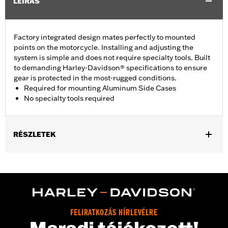
LEÍRÁS
Factory integrated design mates perfectly to mounted
points on the motorcycle. Installing and adjusting the
system is simple and does not require specialty tools. Built
to demanding Harley-Davidson® specifications to ensure
gear is protected in the most-rugged conditions.
Required for mounting Aluminum Side Cases
No specialty tools required
RÉSZLETEK
Fits '21-later RA1250, '24-later RA1250S, '25-later RA1250ST and
'26-later RA1250L models.
Installation Instructions
Sold Separately:
Aluminum Side Cases
Sold In Units:
Each
FELIRATKOZÁS HÍRLEVÉLRE
Material:
Tubular Steel