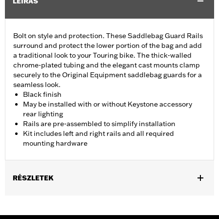
LEÍRÁS
Bolt on style and protection. These Saddlebag Guard Rails
surround and protect the lower portion of the bag and add
a traditional look to your Touring bike. The thick-walled
chrome-plated tubing and the elegant cast mounts clamp
securely to the Original Equipment saddlebag guards for a
seamless look.
Black finish
May be installed with or without Keystone accessory
rear lighting
Rails are pre-assembled to simplify installation
Kit includes left and right rails and all required
mounting hardware
RÉSZLETEK
Fits '14-later Touring models (except FLHRC, FLHRSE, FLHXSE,
and FLTRXSE). FLHT, FLHRXS, FLTRX, FLTRXS, FLHXS, and