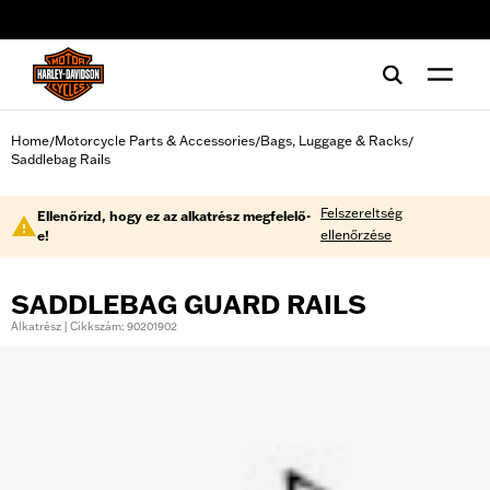
web accessibility
Home
Motorcycle Parts & Accessories
Bags, Luggage & Racks
/
/
/
Saddlebag Rails
Felszereltség
Ellenőrizd, hogy ez az alkatrész megfelelő-
ellenőrzése
e!
SADDLEBAG GUARD RAILS
Alkatrész | Cikkszám: 90201902