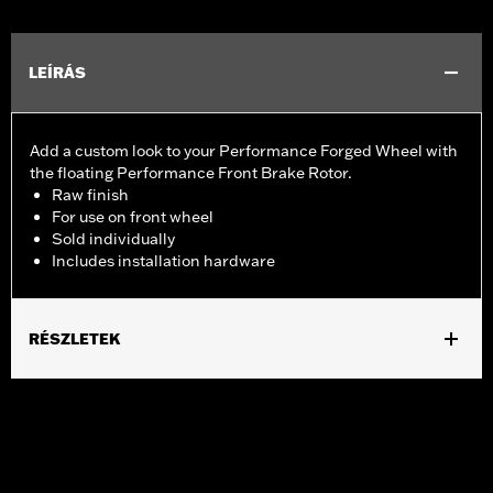
LEÍRÁS
Add a custom look to your Performance Forged Wheel with
the floating Performance Front Brake Rotor.
Raw finish
For use on front wheel
Sold individually
Includes installation hardware
RÉSZLETEK
Fits '23-later FLHXSE and FLTRXSE and '24-later FLTRXSTSE
models equipped with Performance Forged Front Wheels (P/N
43300955, 43300956, or 43300964). Fits on ’24-later FLHX and
FLTRX models equipped with inverted forks. Fits '26-later
Touring models equipped with inverted forks and Performance