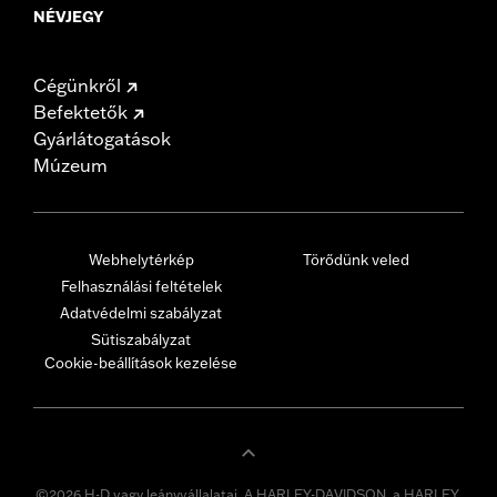
NÉVJEGY
Cégünkről
Befektetők
Gyárlátogatások
Múzeum
Webhelytérkép
Törődünk veled
Felhasználási feltételek
Adatvédelmi szabályzat
Sütiszabályzat
Cookie-beállítások kezelése
©2026 H-D vagy leányvállalatai. A HARLEY-DAVIDSON, a HARLEY,