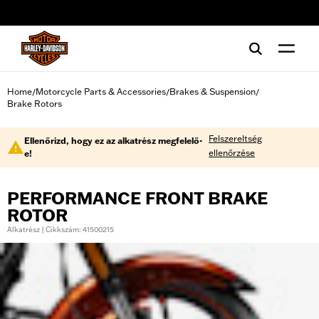
web accessibility
Home
Motorcycle Parts & Accessories
Brakes & Suspension
/
/
/
Brake Rotors
Felszereltség
Ellenőrizd, hogy ez az alkatrész megfelelő-
ellenőrzése
e!
PERFORMANCE FRONT BRAKE
ROTOR
Alkatrész | Cikkszám: 41500215